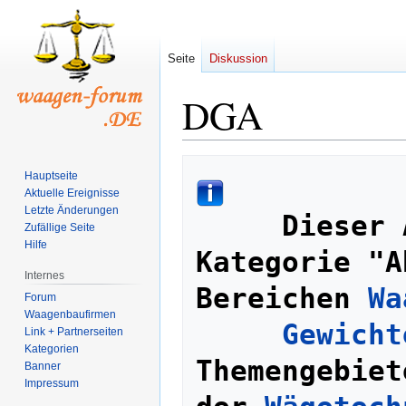
Seite
Diskussion
DGA
Zur
Zur
Hauptseite
Navigation
Suche
Aktuelle Ereignisse
springen
springen
Letzte Änderungen
Dieser 
Zufällige Seite
Hilfe
Kategorie "A
Internes
Bereichen 
Wa
Forum
Waagenbaufirmen
Gewicht
Link + Partnerseiten
Kategorien
Themengebiet
Banner
Impressum