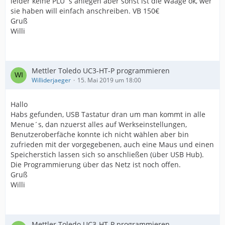
leider keine PLU´s anlegen aber sonst ist die Waage ok, wer
sie haben will einfach anschreiben. VB 150€
Gruß
Willi
Mettler Toledo UC3-HT-P programmieren
Williderjaeger
15. Mai 2019 um 18:00
Hallo
Habs gefunden, USB Tastatur dran um man kommt in alle
Menue´s, dan nzuerst alles auf Werkseinstellungen,
Benutzeroberfäche konnte ich nicht wählen aber bin
zufrieden mit der vorgegebenen, auch eine Maus und einen
Speicherstich lassen sich so anschließen (über USB Hub).
Die Programmierung über das Netz ist noch offen.
Gruß
Willi
Mettler Toledo UC3-HT-P programmieren