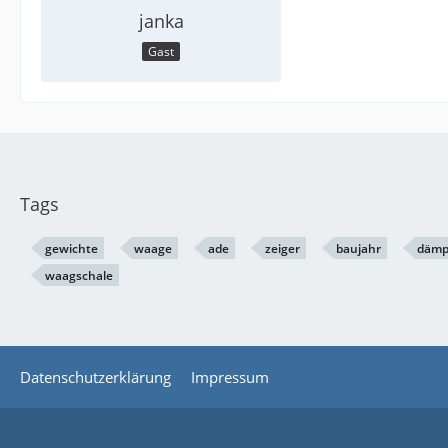
janka
Gast
Tags
gewichte
waage
ade
zeiger
baujahr
dämp
waagschale
Datenschutzerklärung
Impressum