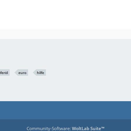
feröl
euro
hilfe
Community-Software:
WoltLab Suite™