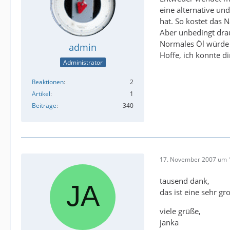
eine alternative un
hat. So kostet das 
Aber unbedingt drauf
Normales Öl würde 
admin
Hoffe, ich konnte d
Administrator
Reaktionen
2
Artikel
1
Beiträge
340
17. November 2007 um 
tausend dank,
das ist eine sehr gro
viele grüße,
janka