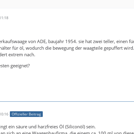
11:18
verkaufswaage von ADE, baujahr 1954. sie hat zwei teller, einen f
hälter für öl, wodurch die bewegung der waagteile gepuffert wird.
dert extrem nach.
esten geeignet?
10:16
Offizieller Beitrag
ngt ein säure und harzfreies Öl (Siliconöl) sein.
n sich an eine Waagenbaufirma, die einem ca. 100 ml von diese