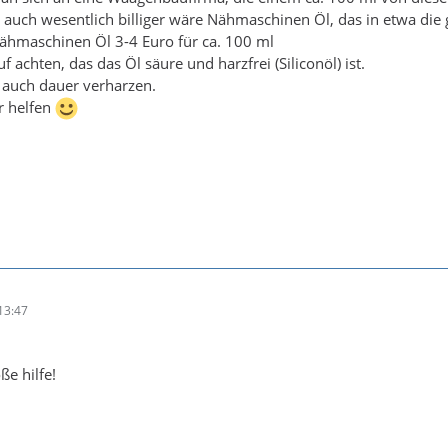
d auch wesentlich billiger wäre Nähmaschinen Öl, das in etwa di
Nähmaschinen Öl 3-4 Euro für ca. 100 ml
 achten, das das Öl säure und harzfrei (Siliconöl) ist.
auch dauer verharzen.
ir helfen
13:47
ße hilfe!